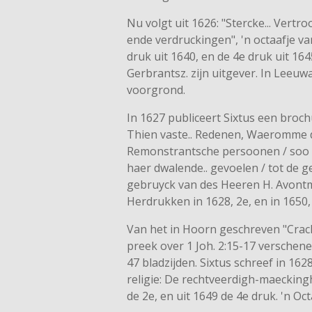
Nu volgt uit 1626: "Stercke... Vertr
ende verdruckingen", 'n octaafje van
druk uit 1640, en de 4e druk uit 164
Gerbrantsz. zijn uitgever. In Lee
voorgrond.
In 1627 publiceert Sixtus een brochu
Thien vaste.. Redenen, Waeromme d
Remonstrantsche persoonen / soo l
haer dwalende.. gevoelen / tot de g
gebruyck van des Heeren H. Avontm
Herdrukken in 1628, 2e, en in 1650,
Van het in Hoorn geschreven "Crach
preek over 1 Joh. 2:15-17 verschenen
47 bladzijden. Sixtus schreef in 162
religie: De rechtveerdigh-maecking
de 2e, en uit 1649 de 4e druk. 'n Oct