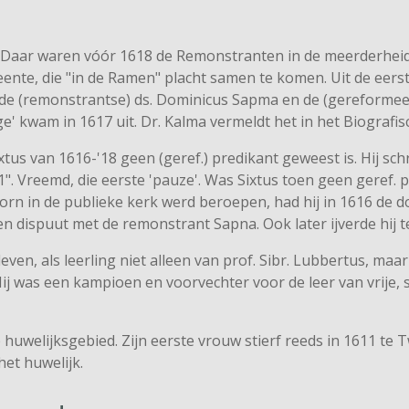
Daar waren vóór 1618 de Remon­stranten in de meerderheid. 
nte, die "in de Ramen" placht samen te komen. Uit de eerste
de (remonstrantse) ds. Dominicus Sapma en de (gereformeer
 kwam in 1617 uit. Dr. Kalma vermeldt het in het Biografisch 
ixtus van 1616-'18 geen (geref.) predikant geweest is. Hij schr
 Vreemd, die eerste 'pauze'. Was Sixtus toen geen geref. pr
oorn in de publieke kerk werd beroepen, had hij in 1616 de d
en dispuut met de remonstrant Sapna. Ook later ijverde hij 
leven, als leerling niet alleen van prof. Sibr. Lubbertus, maar 
Hij was een kampioen en voorvechter voor de leer van vrije,
huwelijksgebied. Zijn eerste vrouw stierf reeds in 1611 te T
het huwelijk.