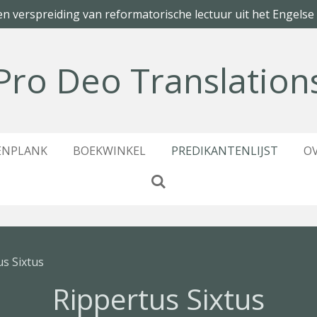
en verspreiding van reformatorische lectuur uit het Engelse
Pro Deo Translation
ENPLANK
BOEKWINKEL
PREDIKANTENLIJST
O
us Sixtus
Rippertus Sixtus