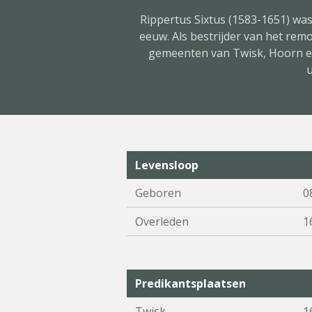
Rippertus Sixtus (1583-1651) was
eeuw. Als bestrijder van het rem
gemeenten van Twisk, Hoorn en
u
Levensloop
Geboren
0
Overleden
1
Predikantsplaatsen
Twisk
1