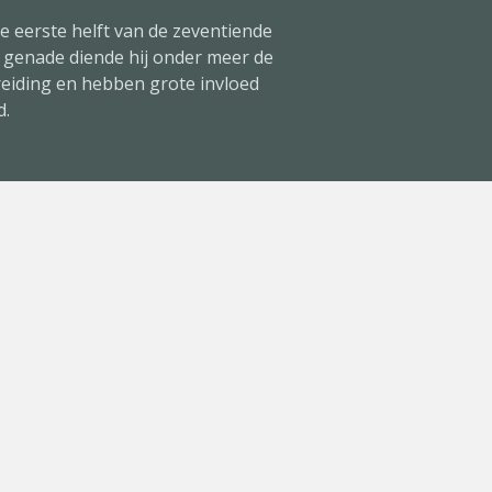
e eerste helft van de zeventiende
e genade diende hij onder meer de
eiding en hebben grote invloed
d.