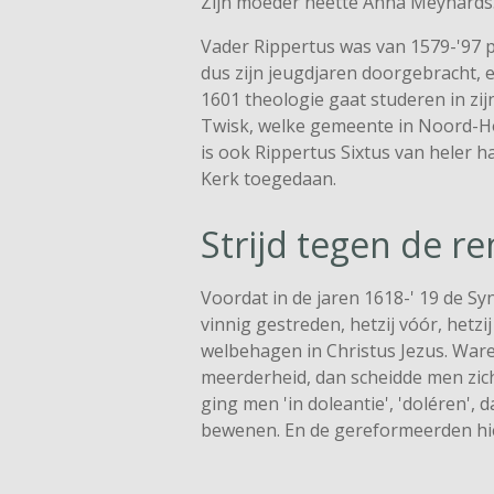
Zijn moeder heette Anna Meynards
Vader Rippertus was van 1579-'97 p
dus zijn jeugdjaren doorgebracht, e
1601 theologie gaat studeren in zi
Twisk, welke gemeente in Noord-Hol
is ook Rippertus Sixtus van heler h
Kerk toegedaan.
Strijd tegen de r
Voordat in de jaren 1618-' 19 de Sy
vinnig gestreden, hetzij vóór, hetz
welbehagen in Christus Jezus. War
meerderheid, dan scheidde men zich
ging men 'in doleantie', 'doléren', d
bewenen. En de gereformeerden hi