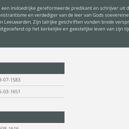
 een invloedrijke gereformeerde predikant en schrijver uit d
onstrantisme en verdediger van de leer van Gods soeverein
 Leeuwarden. Zijn talrijke geschriften vonden brede verspr
itgeoefend op het kerkelijke en geestelijke leven van zijn tij
8-07-1583
6-03-1651
608-1616