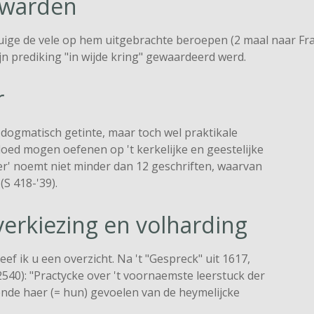
uwarden
getuige de vele op hem uitgebrachte beroepen (2 maal naar F
jn prediking "in wijde kring" gewaardeerd werd.
r
l dogmatisch getinte, maar toch wel praktikale
vloed mogen oefenen op 't kerkelijke en geestelijke
er' noemt niet minder dan 12 geschriften, waarvan
S 418-'39).
verkiezing en volharding
ef ik u een overzicht. Na 't "Gespreck" uit 1617,
. 2540): "Practycke over 't voornaemste leerstuck der
de haer (= hun) gevoelen van de heymelijcke