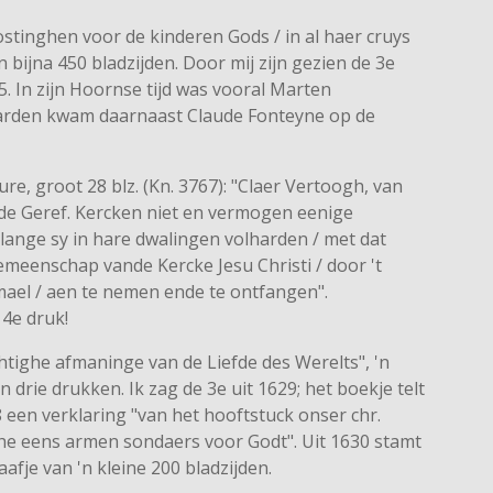
oostinghen voor de kinderen Gods / in al haer cruys
 bijna 450 bladzijden. Door mij zijn gezien de 3e
5. In zijn Hoornse tijd was vooral Marten
uwarden kwam daarnaast Claude Fonteyne op de
re, groot 28 blz. (Kn. 3767): "Claer Vertoogh, van
e Geref. Kercken niet en vermogen eenige
ange sy in hare dwalingen volharden / met dat
emeenschap vande Kercke Jesu Christi / door 't
ael / aen te nemen ende te ontfangen".
 4e druk!
tighe afmaninge van de Liefde des Werelts", 'n
 drie drukken. Ik zag de 3e uit 1629; het boekje telt
8 een verklaring "van het hooftstuck onser chr.
he eens armen sondaers voor Godt". Uit 1630 stamt
aafje van 'n kleine 200 bladzijden.