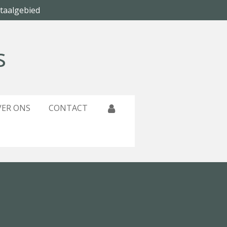
 taalgebied
s
VER ONS
CONTACT