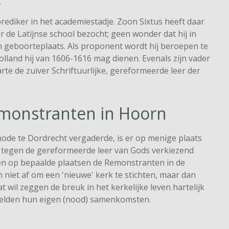
.
rediker in het academiestadje. Zoon Sixtus heeft daar
r de Latijnse school bezocht; geen wonder dat hij in
jn geboorteplaats. Als proponent wordt hij beroepen te
land hij van 1606-1616 mag dienen. Evenals zijn vader
arte de zuiver Schriftuurlijke, gereformeerde leer der
emonstranten in Hoorn
node te Dordrecht vergaderde, is er op menige plaats
ij tegen de gereformeerde leer van Gods verkiezend
en op bepaalde plaatsen de Remonstranten in de
 niet af om een 'nieuwe' kerk te stichten, maar dan
at wil zeggen de breuk in het kerkelijke leven hartelijk
elden hun eigen (nood) samenkomsten.