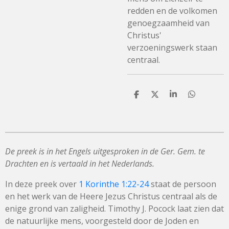
redden en de volkomen
genoegzaamheid van
Christus'
verzoeningswerk staan
centraal.
D
D
S
D
e
e
h
e
l
e
a
l
e
l
r
e
n
e
n
De preek is in het Engels uitgesproken in de Ger. Gem. te
Drachten en is vertaald in het Nederlands.
In deze preek over
1 Korinthe 1:22-24
staat de persoon
en het werk van de Heere Jezus Christus centraal als de
enige grond van zaligheid. Timothy J. Pocock laat zien dat
de natuurlijke mens, voorgesteld door de Joden en