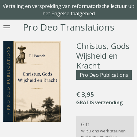
Vertaling en verspreiding van reformatorische lectuur uit
Ga
het Engelse taalgebied
direct
naar
Pro Deo Translations
de
hoofdinhoud
Christus, Gods
Wijsheid en
Kracht
Pro Deo Publications
€ 3,95
GRATIS verzending
Gift
Wilt u ons werk steunen
met een eenmalige