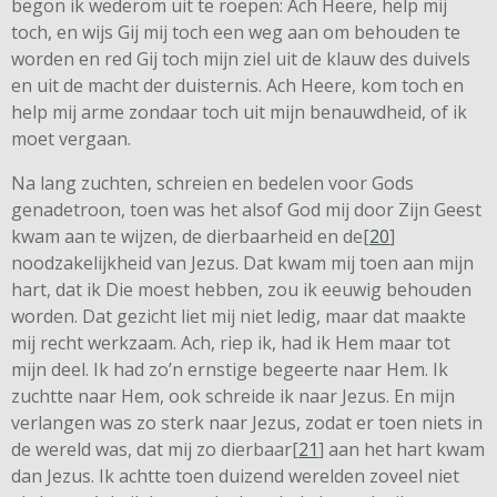
begon ik wederom uit te roepen: Ach Heere, help mij
toch, en wijs Gij mij toch een weg aan om behouden te
worden en red Gij toch mijn ziel uit de klauw des duivels
en uit de macht der duisternis. Ach Heere, kom toch en
help mij arme zondaar toch uit mijn benauwdheid, of ik
moet vergaan.
Na lang zuchten, schreien en bedelen voor Gods
genadetroon, toen was het alsof God mij door Zijn Geest
kwam aan te wijzen, de dierbaarheid en de[
20
]
noodzakelijkheid van Jezus. Dat kwam mij toen aan mijn
hart, dat ik Die moest hebben, zou ik eeuwig behouden
worden. Dat gezicht liet mij niet ledig, maar dat maakte
mij recht werkzaam. Ach, riep ik, had ik Hem maar tot
mijn deel. Ik had zo’n ernstige begeerte naar Hem. Ik
zuchtte naar Hem, ook schreide ik naar Jezus. En mijn
verlangen was zo sterk naar Jezus, zodat er toen niets in
de wereld was, dat mij zo dierbaar[
21
] aan het hart kwam
dan Jezus. Ik achtte toen duizend werelden zoveel niet