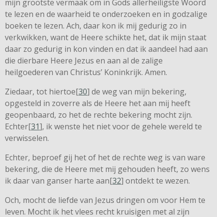
mijn grootste vermaak om in Gods allerheiligste Woord
te lezen en de waarheid te onderzoeken en in godzalige
boeken te lezen. Ach, daar kon ik mij gedurig zo in
verkwikken, want de Heere schikte het, dat ik mijn staat
daar zo gedurig in kon vinden en dat ik aandeel had aan
die dierbare Heere Jezus en aan al de zalige
heilgoederen van Christus’ Koninkrijk. Amen.
Ziedaar, tot hiertoe[
30
] de weg van mijn bekering,
opgesteld in zoverre als de Heere het aan mij heeft
geopenbaard, zo het de rechte bekering mocht zijn.
Echter[
31
], ik wenste het niet voor de gehele wereld te
verwisselen.
Echter, beproef gij het of het de rechte weg is van ware
bekering, die de Heere met mij gehouden heeft, zo wens
ik daar van ganser harte aan[
32
] ontdekt te wezen.
Och, mocht de liefde van Jezus dringen om voor Hem te
leven. Mocht ik het vlees recht kruisigen met al zijn