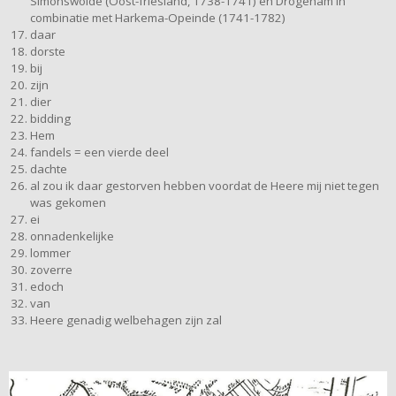
Simonswolde (Oost-friesland, 1738-1741) en Drogeham in
combinatie met Harkema-Opeinde (1741-1782)
daar
dorste
bij
zijn
dier
bidding
Hem
fandels = een vierde deel
dachte
al zou ik daar gestorven hebben voordat de Heere mij niet tegen
was gekomen
ei
onnadenkelijke
lommer
zoverre
edoch
van
Heere genadig welbehagen zijn zal