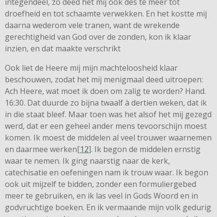
integendeel, zo deed het mij ook des te meer tot
droefheid en tot schaamte verwekken. En het kostte mij
daarna wederom vele tranen, want de wrekende
gerechtigheid van God over de zonden, kon ik klaar
inzien, en dat maakte verschrikt
Ook liet de Heere mij mijn machteloosheid klaar
beschouwen, zodat het mij menigmaal deed uitroepen:
Ach Heere, wat moet ik doen om zalig te worden? Hand.
16:30. Dat duurde zo bijna twaalf à dertien weken, dat ik
in die staat bleef. Maar toen was het alsof het mij gezegd
werd, dat er een geheel ander mens tevoorschijn moest
komen. Ik moest de middelen al veel trouwer waarnemen
en daarmee werken[
12
]. Ik begon de middelen ernstig
waar te nemen. Ik ging naarstig naar de kerk,
catechisatie en oefeningen nam ik trouw waar. Ik begon
ook uit mijzelf te bidden, zonder een formuliergebed
meer te gebruiken, en ik las veel in Gods Woord en in
godvruchtige boeken. En ik vermaande mijn volk gedurig