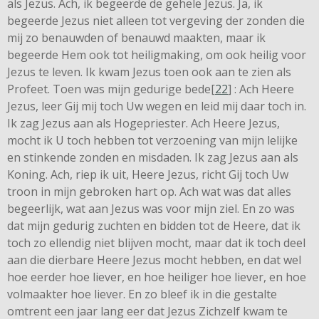
als Jezus. Ach, ik begeerde de gehele Jezus. Ja, ik
begeerde Jezus niet alleen tot vergeving der zonden die
mij zo benauwden of benauwd maakten, maar ik
begeerde Hem ook tot heiligmaking, om ook heilig voor
Jezus te leven. Ik kwam Jezus toen ook aan te zien als
Profeet. Toen was mijn gedurige bede[
22
] : Ach Heere
Jezus, leer Gij mij toch Uw wegen en leid mij daar toch in.
Ik zag Jezus aan als Hogepriester. Ach Heere Jezus,
mocht ik U toch hebben tot verzoening van mijn lelijke
en stinkende zonden en misdaden. Ik zag Jezus aan als
Koning. Ach, riep ik uit, Heere Jezus, richt Gij toch Uw
troon in mijn gebroken hart op. Ach wat was dat alles
begeerlijk, wat aan Jezus was voor mijn ziel. En zo was
dat mijn gedurig zuchten en bidden tot de Heere, dat ik
toch zo ellendig niet blijven mocht, maar dat ik toch deel
aan die dierbare Heere Jezus mocht hebben, en dat wel
hoe eerder hoe liever, en hoe heiliger hoe liever, en hoe
volmaakter hoe liever. En zo bleef ik in die gestalte
omtrent een jaar lang eer dat Jezus Zichzelf kwam te