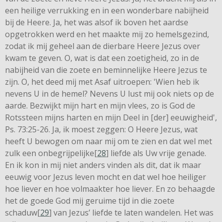
een heilige verrukking en in een wonderbare nabijheid
bij de Heere. Ja, het was alsof ik boven het aardse
opgetrokken werd en het maakte mij zo hemelsgezind,
zodat ik mij geheel aan de dierbare Heere Jezus over
kwam te geven. O, wat is dat een zoetigheid, zo in de
nabijheid van die zoete en beminnelijke Heere Jezus te
zijn. O, het deed mij met Asaf uitroepen: 'Wien heb ik
nevens U in de hemel? Nevens U lust mij ook niets op de
aarde. Bezwijkt mijn hart en mijn vlees, zo is God de
Rotssteen mijns harten en mijn Deel in [der] eeuwigheid',
Ps. 73:25-26. Ja, ik moest zeggen: O Heere Jezus, wat
heeft U bewogen om naar mij om te zien en dat wel met
zulk een onbegrijpelijke[
28
] liefde als Uw vrije genade.
En ik kon in mij niet anders vinden als dit, dat ik maar
eeuwig voor Jezus leven mocht en dat wel hoe heiliger
hoe liever en hoe volmaakter hoe liever. En zo behaagde
het de goede God mij geruime tijd in die zoete
schaduw[
29
] van Jezus’ liefde te laten wandelen. Het was