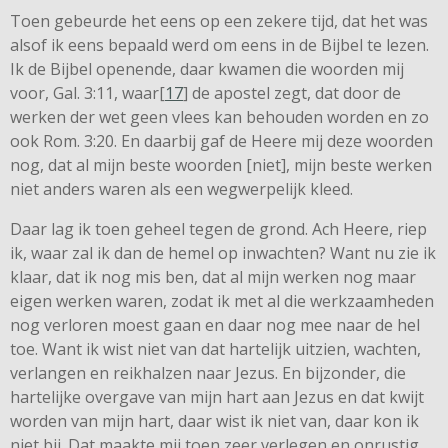
Toen gebeurde het eens op een zekere tijd, dat het was
alsof ik eens bepaald werd om eens in de Bijbel te lezen.
Ik de Bijbel openende, daar kwamen die woorden mij
voor, Gal. 3:11, waar[
17
] de apostel zegt, dat door de
werken der wet geen vlees kan behouden worden en zo
ook Rom. 3:20. En daarbij gaf de Heere mij deze woorden
nog, dat al mijn beste woorden [niet], mijn beste werken
niet anders waren als een wegwerpelijk kleed.
Daar lag ik toen geheel tegen de grond. Ach Heere, riep
ik, waar zal ik dan de hemel op inwachten? Want nu zie ik
klaar, dat ik nog mis ben, dat al mijn werken nog maar
eigen werken waren, zodat ik met al die werkzaamheden
nog verloren moest gaan en daar nog mee naar de hel
toe. Want ik wist niet van dat hartelijk uitzien, wachten,
verlangen en reikhalzen naar Jezus. En bijzonder, die
hartelijke overgave van mijn hart aan Jezus en dat kwijt
worden van mijn hart, daar wist ik niet van, daar kon ik
niet bij. Dat maakte mij toen zeer verlegen en onrustig