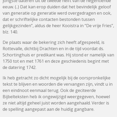
jongste dateren uit de tweede helft van de negentiende
eeuw. (..) Dat kan erop duiden dat het bevindelijk geloof
van generatie op generatie werd overgedragen en ook,
dat er schriftelijke contacten bestonden tussen
gelijkgezinden”, aldus de heer Kooistra in “De vrije Fries”,
blz. 140.
De plaats waar de bekering zich heeft afgespeeld, is
Rottevalle, dichtbij Drachten en in de tijd voordat ds.
Schortinghuis er predikant was. Hij stond er namelijk van
1750 tot en met 1761 en deze geschiedenis begint met
de datering 1742.
Ik heb getracht zo dicht mogelijk bij de oorspronkelijke
tekst te blijven en woorden die vervangen zijn, vindt u in
een eindnoot eenmaal terug. Ook de geciteerde
Bijbelteksten heb ik ongewijzigd weergegeven, hoewel
ze niet altijd geheel juist worden aangehaald. Verder is
de spelling aangepast aan de huidig gangbare.