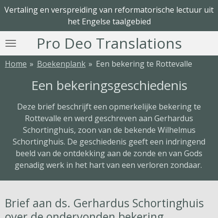
Vertaling en verspreiding van reformatorische lectuur uit
Ga
het Engelse taalgebied
direct
naar
Pro Deo Translations
de
hoofdinhoud
Home
»
Boekenplank
»
Een bekering te Rottevalle
Een bekeringsgeschiedenis
Deze brief beschrijft een opmerkelijke bekering te
Rottevalle en werd geschreven aan Gerhardus
Schortinghuis, zoon van de bekende Wilhelmus
Schortinghuis. De geschiedenis geeft een indringend
beeld van de ontdekking aan de zonde en van Gods
genadig werk in het hart van een verloren zondaar.
Brief aan ds. Gerhardus Schortinghuis
over de ondervonden bekering