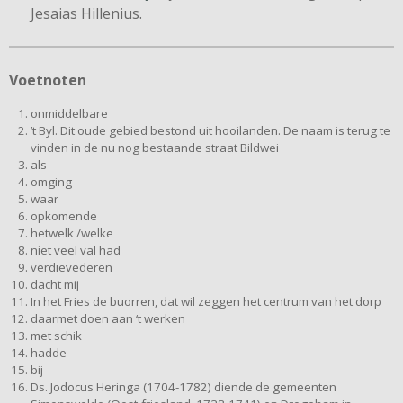
Jesaias Hillenius.
Voetnoten
onmiddelbare
’t Byl. Dit oude gebied bestond uit hooilanden. De naam is terug te
vinden in de nu nog bestaande straat Bildwei
als
omging
waar
opkomende
hetwelk /welke
niet veel val had
verdievederen
dacht mij
In het Fries de buorren, dat wil zeggen het centrum van het dorp
daarmet doen aan ‘t werken
met schik
hadde
bij
Ds. Jodocus Heringa (1704-1782) diende de gemeenten