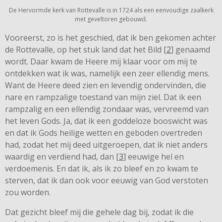
De Hervormde kerk van Rottevalle is in 1724 als een eenvoudige zaalkerk
met geveltoren gebouwd.
Vooreerst, zo is het geschied, dat ik ben gekomen achter
de Rottevalle, op het stuk land dat het Bild [
2
] genaamd
wordt. Daar kwam de Heere mij klaar voor om mij te
ontdekken wat ik was, namelijk een zeer ellendig mens.
Want de Heere deed zien en levendig ondervinden, die
nare en rampzalige toestand van mijn ziel. Dat ik een
rampzalig en een ellendig zondaar was, vervreemd van
het leven Gods. Ja, dat ik een goddeloze booswicht was
en dat ik Gods heilige wetten en geboden overtreden
had, zodat het mij deed uitgeroepen, dat ik niet anders
waardig en verdiend had, dan [
3
] eeuwige hel en
verdoemenis. En dat ik, als ik zo bleef en zo kwam te
sterven, dat ik dan ook voor eeuwig van God verstoten
zou worden.
Dat gezicht bleef mij die gehele dag bij, zodat ik die