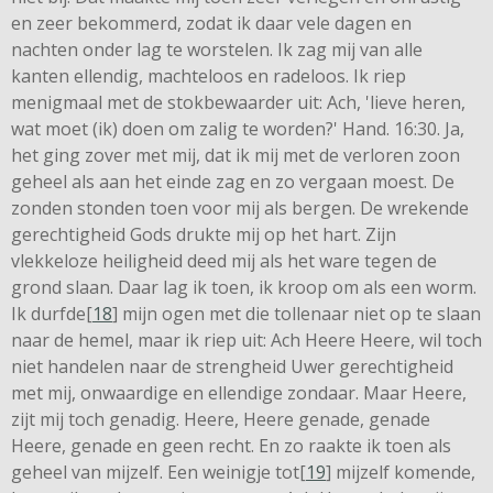
en zeer bekommerd, zodat ik daar vele dagen en
nachten onder lag te worstelen. Ik zag mij van alle
kanten ellendig, machteloos en radeloos. Ik riep
menigmaal met de stokbewaarder uit: Ach, 'lieve heren,
wat moet (ik) doen om zalig te worden?' Hand. 16:30. Ja,
het ging zover met mij, dat ik mij met de verloren zoon
geheel als aan het einde zag en zo vergaan moest. De
zonden stonden toen voor mij als bergen. De wrekende
gerechtigheid Gods drukte mij op het hart. Zijn
vlekkeloze heiligheid deed mij als het ware tegen de
grond slaan. Daar lag ik toen, ik kroop om als een worm.
Ik durfde[
18
] mijn ogen met die tollenaar niet op te slaan
naar de hemel, maar ik riep uit: Ach Heere Heere, wil toch
niet handelen naar de strengheid Uwer gerechtigheid
met mij, onwaardige en ellendige zondaar. Maar Heere,
zijt mij toch genadig. Heere, Heere genade, genade
Heere, genade en geen recht. En zo raakte ik toen als
geheel van mijzelf. Een weinigje tot[
19
] mijzelf komende,