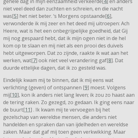
gehele dag in mijn eenzaamheid verkeerde[
4
] en anders
niet veel deed dan zuchten en schreien, en die nacht
was[
5
] het niet beter. ‘s Morgens opstaande[
6
],
verwonderde ik mij zeer en het deed mij uitroepen: Ach
Heere, wat is het een onbegrijpelijke goedheid, dat Gij
mij nog gespaard hebt, dat ik mijn ogen niet in de hel
kom op te slaan en mij niet als een prooi des duivels
hebt uitgeworpen. Dat zo zijnde, raakte ik wat aan het
werken, wat[
7
] ook niet veel verandering gaf[
8
]. Dat
duurde ettelijke dagen, dat ik zo gesteld was.
Eindelijk kwam mij te binnen, dat ik mij eens wat
verlichting (geven) of ontspannen [
9
] moest. Volgens
mij[
10
], kon ik anders niet lang leven; ik zou zo haast aan
de tering raken. Zo gezegd, zo gedaan. Ik ging eens naar
de buurt[
11
] . Ik kwam mij te vervoegen bij het
gezelschap van wereldse mensen, die anders niet
handelden en spraken dan van ijdelheden en wereldse
zaken. Maar dat gaf mij toen geen verkwikking. Maar