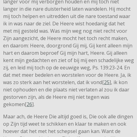
langer voor mij verborgen houden en mij toch niet
langer in die nare duisterheid laten wandelen. Hij mocht
mij toch helpen en uitredden uit die nare toestand waar
ik in was naar de ziel. De Heere wist hoedanig dat het
met mij gesteld was. Was mijn weg nog niet recht voor
Zijn aangezicht, de Heere mocht het toch recht maken,
en daarom: Heere, doorgrond Gij mij, Gij kent alleen mijn
hart en daarom beproef Gij mijn hart, Heere. Gij alleen
kent mijn gedachten en ziet of bij mij een schadelijke weg
zij, en leid mij toch op de eeuwige weg, Ps. 139:23-24. En
dat met meer bedelen en worstelen voor de Heere. Ja, ik
was zo sterk aan het worstelen, dat ik vond[
25
], ik kon
niet ophouden en die plaats niet verlaten al zou ik daar
gestorven zijn, als de Heere mij niet tegen was
gekomen[
26
].
Maar ach, de Heere Die altijd goed is, Die ook alle dingen
op Zijn tijd weet te schikken en klaar te maken en ook
hoever dat het met het schepsel gaan kan. Want de