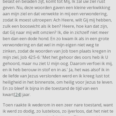
belast en beladen zijt, komt tot Mij, Ik zal uw ziel rust
geven. Nu, deze woorden gaven een kleine verkwikking
aan mijn ziel en dat verwekte in mij een verwondering,
zodat ik moest uitroepen: Ach Heere, wilt Gij mij hebben,
zulk een booswicht als ik ben? Heere, hoe kan dat zijn,
dat Gij naar mij wilt omzien? Ik, die in zichzelf niet meer
ben dan een dode hond. En zo kwam ik als in een grote
verwondering en dat wel in mijn eigen niet weg te
zinken, zodat de woorden van Job toen plaats kregen in
mijn ziel, Job 42:5-6: 'Met het gehoor des oors heb ik U
gehoord, maar nu ziet U mijn oog. Daarom verfoei ik mij,
en ik heb berouw in stof en in as.' Ja, het was alsof ik in
de liefde van Jezus verslonden werd en ik kreeg lust tot
heiligheid in het binnenste, om heilig voor Jezus te leven.
En zo bleef ik bijna in die toestand de tijd van een
kwart[
24
] jaar.
Toen raakte ik wederom in een zeer nare toestand, want
ik werd zo dodig, zo lusteloos, zo ijverloos, dat het niet te