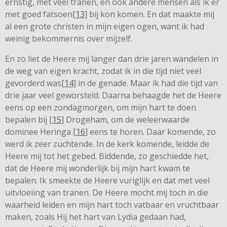
ernstig, met veel tranen, en ook andere mensen als ik er
met goed fatsoen[
13
] bij kon komen. En dat maakte mij
al een grote christen in mijn eigen ogen, want ik had
weinig bekommernis over mijzelf.
En zo liet de Heere mij langer dan drie jaren wandelen in
de weg van eigen kracht, zodat ik in die tijd niet veel
gevorderd was[
14
] in de genade. Maar ik had die tijd van
drie jaar veel geworsteld. Daarna behaagde het de Heere
eens op een zondagmorgen, om mijn hart te doen
bepalen bij [
15
] Drogeham, om de weleerwaarde
dominee Heringa [
16
] eens te horen. Daar komende, zo
werd ik zeer zuchtende. In de kerk komende, leidde de
Heere mij tot het gebed. Biddende, zo geschiedde het,
dat de Heere mij wonderlijk bij mijn hart kwam te
bepalen. Ik smeekte de Heere vuriglijk en dat met veel
uitvloeiing van tranen. De Heere mocht mij toch in die
waarheid leiden en mijn hart toch vatbaar en vruchtbaar
maken, zoals Hij het hart van Lydia gedaan had,