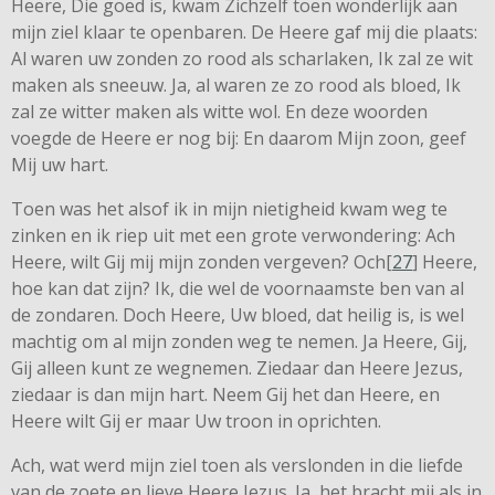
Heere, Die goed is, kwam Zichzelf toen wonderlijk aan
mijn ziel klaar te openbaren. De Heere gaf mij die plaats:
Al waren uw zonden zo rood als scharlaken, Ik zal ze wit
maken als sneeuw. Ja, al waren ze zo rood als bloed, Ik
zal ze witter maken als witte wol. En deze woorden
voegde de Heere er nog bij: En daarom Mijn zoon, geef
Mij uw hart.
Toen was het alsof ik in mijn nietigheid kwam weg te
zinken en ik riep uit met een grote verwondering: Ach
Heere, wilt Gij mij mijn zonden vergeven? Och[
27
] Heere,
hoe kan dat zijn? Ik, die wel de voornaamste ben van al
de zondaren. Doch Heere, Uw bloed, dat heilig is, is wel
machtig om al mijn zonden weg te nemen. Ja Heere, Gij,
Gij alleen kunt ze wegnemen. Ziedaar dan Heere Jezus,
ziedaar is dan mijn hart. Neem Gij het dan Heere, en
Heere wilt Gij er maar Uw troon in oprichten.
Ach, wat werd mijn ziel toen als verslonden in die liefde
van de zoete en lieve Heere Jezus. Ja, het bracht mij als in